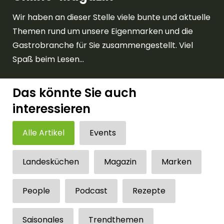
Wir haben an dieser Stelle viele bunte und aktuelle
Themen rund um unsere Eigenmarken und die
Gastrobranche für Sie zusammengestellt. Viel
Spaß beim Lesen...
Das könnte Sie auch
interessieren
Alle Artikel
Events
Landesküchen
Magazin
Marken
People
Podcast
Rezepte
Saisonales
Trendthemen