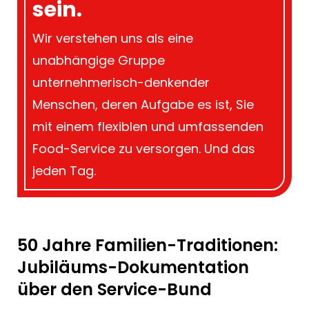
sein.
Wir verstehen uns als eine
unabhängige Gruppe
unternehmerisch-denkender
Menschen, deren Aufgabe es ist, Sie
mit einem flexiblen und umfassenden
Food-Service zu versorgen. Und das
jeden Tag.
50 Jahre Familien-Traditionen:
Jubiläums-Dokumentation
über den Service-Bund