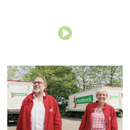
Service-Bund Daten & Fakten
Gründung
1973
Standorte
43
Mitarbeitende
> 5.000
Auszubildende
> 200