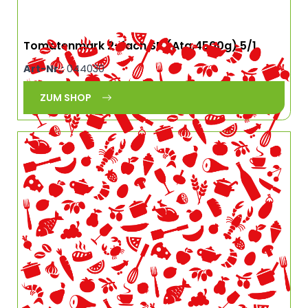
Tomatenmark 2-fach SB (Atg.4500g) 5/1
Art-Nr.:
044030
ZUM SHOP