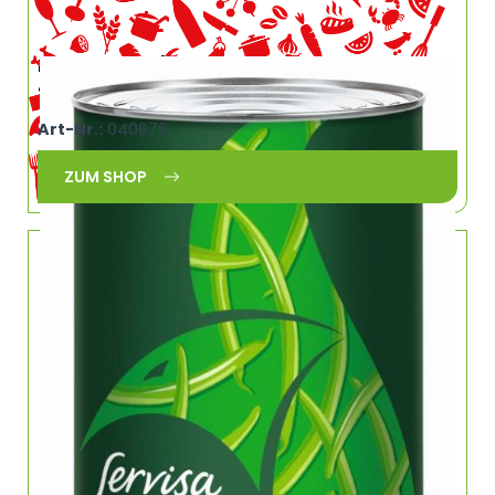
Bohnensalat (Brechbohnen) grün tafelfertig
SB 5/1
Art-Nr.:
040676
ZUM SHOP