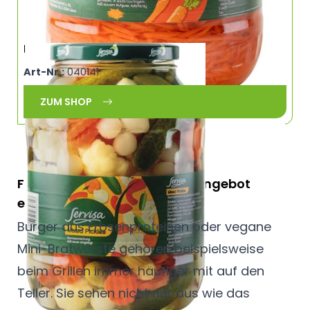
Mixed Pickles SERVISA 0246
Art-Nr.:
040141
ZUM SHOP
Für mehr Abwechslung das Angebot
erweitern
Burger aus Erbsenproteinen oder vegane
Mini-Bratwürste gehören beispielsweise
beim Grillen immer häufiger mit auf den
Teller. Sie sehen nicht nur aus wie das